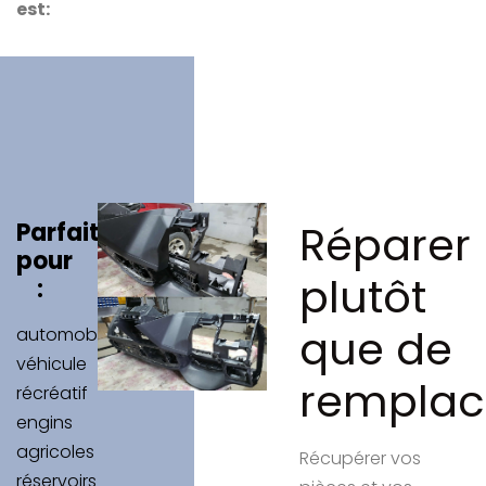
est:
Réparer
Parfait
pour
plutôt
:
que de
automobile
véhicule
remplac
récréatif
engins
agricoles
Récupérer vos
réservoirs