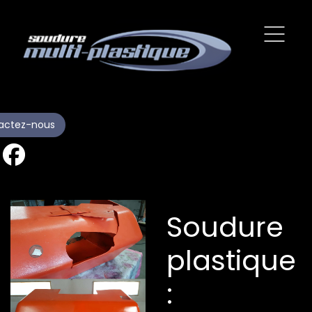
actez-nous
Soudure
plastique
: