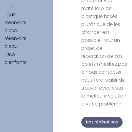
pièces et vos
à
matériaux de
gaz
plastique brisés
réservoirs
plutôt que de les
diesel
changer est
réservoirs
possible. Pour un
d’eau
projet de
jeux
réparation de vos
d’enfants
objets n’hésitez pas
à nous contacter, il
nous fera plaisir de
trouver avec vous
la meilleure solution
à votre problème!
Nos réalisations